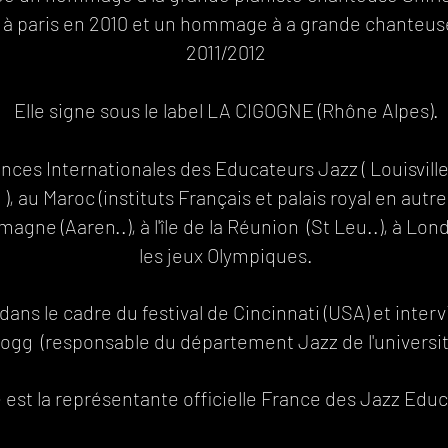
e à paris en 2010 et un hommage à a grande chanteu
2011/2012​​​​​
Elle signe sous le label LA CIGOGNE (Rhône Alpes).
onférences Internatio​nales des Educateurs Jazz ( ​​​​​​​​​​​​Loui
), au Maroc (instituts Français et palais royal en autre)
emagne (Aaren..), à l'île de la Réunion (St Leu..), à Lo
les jeux Olympiques.
 dans le cadre du festival de Cincinnati (USA) et inte
g (responsable du ​département Jazz de l'université de Cinci
e est la représentante officielle France des Jazz Edu