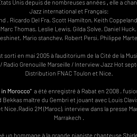
 Etats Unis depuis de nombreuses années
,
elle a cha
Jazz international et Français:
, Ricardo Del Fra, Scott Hamilton, Keith Coppeland,
 Marc Thomas, Leslie Lewis, Gilda Solve, Daniel Huck
eshinet, Mario stanchev, Robert Persi, Philippe Martel..​​
t sorti en mai 2005 à l’auditorium de la Cité de la Mu
/ Radio Grenouille Marseille / Interview Jazz Hot se
Distribution FNAC Toulon et Nice.
 in Morocco"
a été enregistré à Rabat en 2008 , fusio
ekkas maître du Gembri et jouant avec Louis Clavis, Joac
t Nice.Radio 2M (Maroc), interview dans la presse Ma
Marrakech .​​​
réé un hommage à la grande pianiste chanteuse Shirl