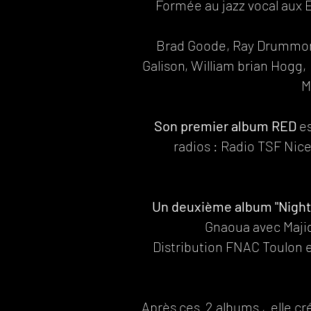
Formée au jazz vocal aux
Brad Goode, Ray Drummond 
Galison, William brian Hogg,
M
Son premier album RED
es
radios : Radio TSF Nice
Un deuxième album "Night
Gnaoua avec Majid B
Distribution FNAC Toulon e
Après ces 2 albums , elle c