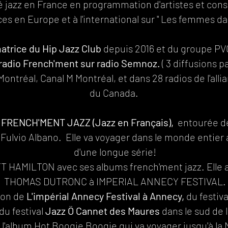
 jazz en France en programmation d'artistes et conse
s en Europe et à l'international sur " Les femmes dan
trice du Hip Jazz Club
depuis 2016 et du groupe PVG
 radio French'ment sur radio Semnoz.
( 3 diffusions p
 Montréal, Canal M Montréal, et dans 28 radios de l'al
du Canada.
 FRENCH'MENT JAZZ (Jazz en Français),
entourée de
t Fulvio Albano. Elle va voyager dans le monde entier
d'une longue série!
T HAMILTON avec ses albums french'ment jazz. Elle a 
THOMAS DUTRONC à IMPERIAL ANNECY FESTIVAL.
ion de
L'impérial Annecy Festival à Annecy,
du festiv
du festival
Jazz Ö Cannet des Maures
dans le sud de 
t l'album Hot Boogie Boogie qui va voyager jusqu'à la 