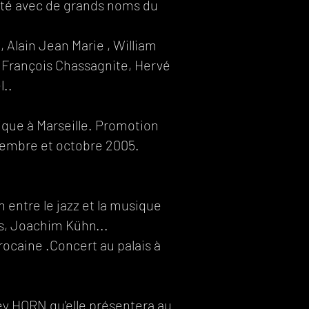
nté avec de grands noms du
 Alain Jean Marie , William
, François Chassagnite, Hervé
​​​
sique à Marseille. Promotion
ptembre et octobre 2005.
n entre le jazz et la musique
him Kühn...​​​​​​​​​
rocaine .Concert au palais à
ey HORN qu'elle présentera au