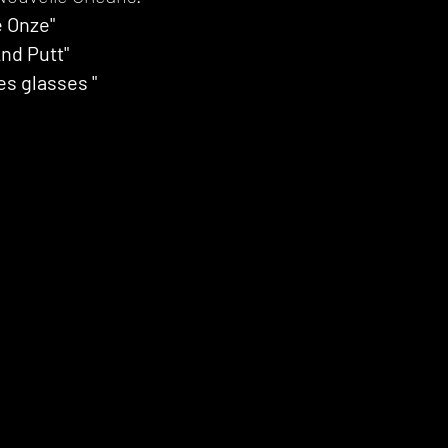
e Onze"
nd Putt"
es glasses "