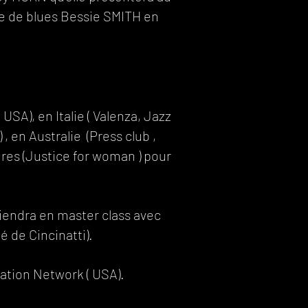
se de blues Bessie SMITH en
sville USA), en Italie ( Valenza, Jazz
 , en Australie (Press club ,
ndres (Justice for woman ) pour
rviendra en master class avec
natti).​​​​​​​​​​​​
cation Network ( USA).